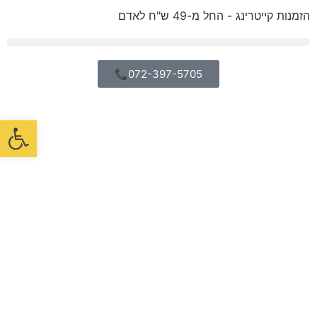
הזמנות קייטרינג - החל מ-49 ש"ח לאדם
072-397-5705📞
פתח סרגל