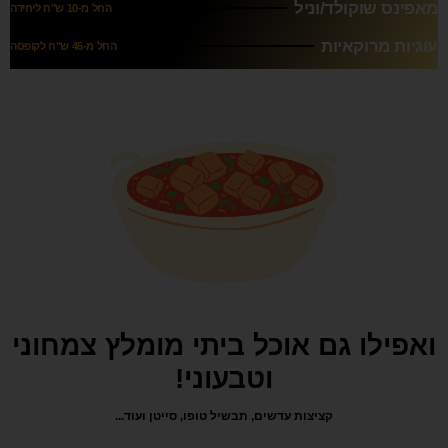
מאפינס שוקולד/וניל
החל מ-10 ש"ח ליחידה
עוגיות מרוקאיות
החל מ-45 ש"ח לקופסה
ואפילו גם אוכל ביתי מומלץ צמחוני
וטבעוני!
קציצות עדשים, תבשיל טופו, סייטן ועוד...