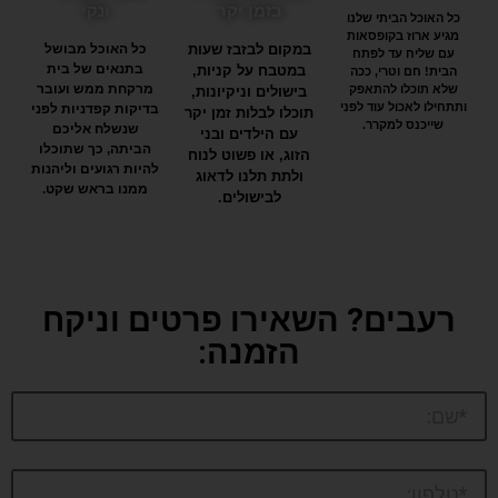
בזמן יקר
ונקי
כל האוכל הביתי שלנו
מגיע ארוז בקופסאות
במקום לבזבז שעות
כל האוכל מבושל
עם שליח עד לפתח
בתנאים של בית
במטבח על קניות,
הבית! חם וטרי, ככה
מרקחת ממש ועובר
שלא תוכלו להתאפק
בישולים וניקיונות,
ותתחילו לאכול עוד לפני
בדיקות קפדניות לפני
תוכלו לבלות זמן יקר
שייכנס למקרר.
שנשלח אליכם
עם הילדים ובני
הביתה, כך שתוכלו
הזוג, או פשוט לנוח
להיות רגועים וליהנות
ולתת תלנו לדאוג
ממנו בראש שקט.
לבישולים.
רעבים? השאירו פרטים וניקח
הזמנה: