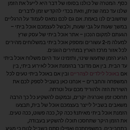
כסף. המטרה של כולנו בסופו של דבר היא לייעל את הזמן
שלנו עד כמה שניתן, וזאת בכדי להקדיש זמן לדברים
שחשובים לנו באמת. אם גם לכם נמאס לעמוד על הרגליים
במשך שעות על גבי שעות, ולבשל לעצמכם אוכל ביתי –
הגעתם למקום הנכון – אתר אוכל ביתי של עסק שרץ
למעלה מ-2 עשורים ומספק אוכל ביתי במשלוחים מהירים
לכל אזור מרכז הארץ במחירים הוגנים.
הגיע הזמן שתעשו שינוי, ותזמינו עוד היום משלוח אוכל ביתי
עד הבית. בין אם מדובר בהזמנת אוכל לאירוע ביתי, בין
אם
באוכל לילדים לצהריים
ובין אם באוכל ביתי טעים לכל
המשפחה והחברים – אנחנו כאן בשביל לספק לכם את
השירות הזה ולהוריד מכם עול וטרחה.
תחסכו זמן ואנרגיה יקרים, ובמקום להשקיע כל כך הרבה
משאבים בשביל לייצר בעצמכם אוכל של בית, תבצעו
הזמנת אוכל ביתי מאיתנו! ככה קל, ככה פשוט, ככה טעים.
את הזמן היקר שתחסכו תוכלו להשקיע בעבודה,
בתחביבים, במשפחתכם ואפילו סתם בשביל לנוח כי מגיע