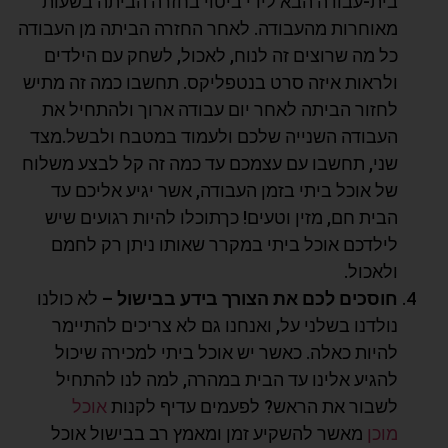
בית-עבודה הבא לידי ביטוי בחזרה הביתה בשעות
מאוחרות מהעבודה. לאחר החזרה הביתה מן העבודה
כל מה שרוצים זה לנוח, לאכול, לשחק עם הילדים
ולראות איזה סרט בנטפליקס. תחשבו כמה זה מתיש
לחזור הביתה לאחר יום עבודה ארוך ולהתחיל את
העבודה השנייה שלכם ולעמוד במטבח ולבשל.מצד
שני, תחשבו עם עצמכם עד כמה זה קל לבצע משלוח
של אוכל ביתי בזמן העבודה, אשר יגיע אליכם עד
הבית חם, מזין וטעים! כךתוכלו להיות רגועים שיש
לילדכם אוכל ביתי במקרר שאותו ניתן רק לחמם
ולאכול.
חוסכים לכם את הצורך בידע בבישול –
לא כולנו
נולדנו בשלני על, ואנחנו גם לא צריכים להתיימר
להיות כאלה. כאשר יש אוכל ביתי למכירה שיכול
להגיע אלינו עד הבית במהרה, למה לנו להתחיל
לשבור את הראש? לפעמים עדיף לקנות
אוכל
מוכן
מאשר להשקיע זמן ומאמץ רב בבישול אוכל