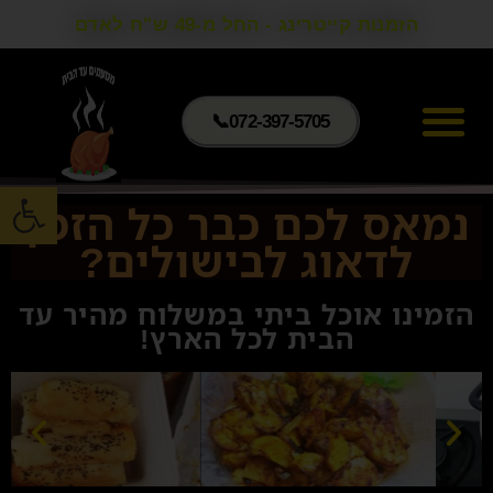
הזמנות קייטרינג - החל מ-49 ש"ח לאדם
072-397-5705📞
פתח סרגל
נמאס לכם כבר כל הזמן
לדאוג לבישולים?
הזמינו אוכל ביתי במשלוח מהיר עד
הבית לכל הארץ!