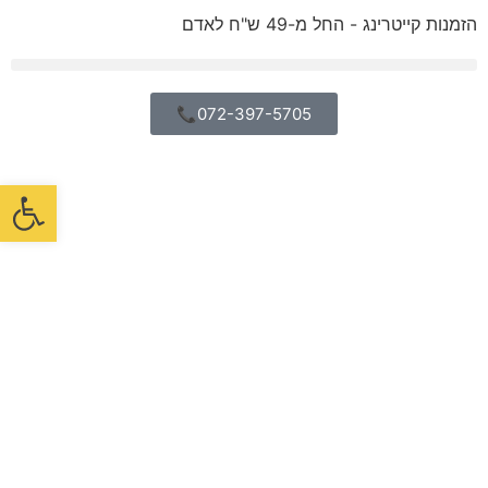
הזמנות קייטרינג - החל מ-49 ש"ח לאדם
072-397-5705📞
פתח סרגל